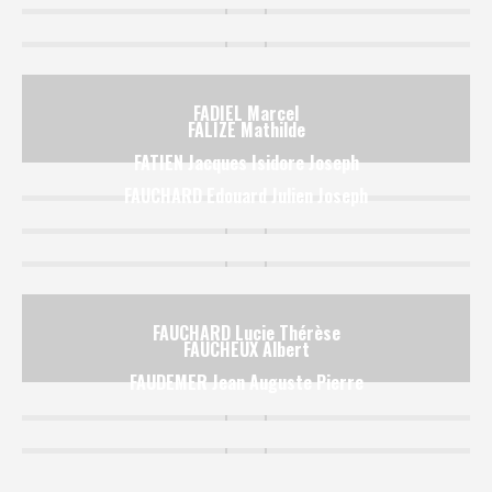
FADIEL Marcel
FALIZE Mathilde
FATIEN Jacques Isidore Joseph
FAUCHARD Edouard Julien Joseph
FAUCHARD Lucie Thérèse
FAUCHEUX Albert
FAUDEMER Jean Auguste Pierre