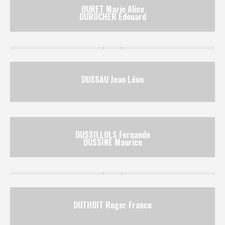
DURET Marie Alice
DUROCHER Edouard
DUSSAU Jean Léon
DUSSILLOLS Fernande
DUSSINE Maurice
DUTHOIT Roger France