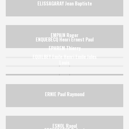
ELISSAGARAY Jean Baptiste
EMPAIN Roger
ENQUEBECQ Henri Ernest Paul
EPHREM Thierry
EQUILBEY Emile Henri Emile Jules
Louis
ERNIE Paul Raymond
ESNOL Raoul