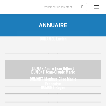
Recherche
:
ANNUAIRE
DUHAMEL Lucien
DUMAS André Jean Gilbert
DUMONT Jean-Claude Marie
DUMONT Monique Elise Marie
Françoise
DUMONT Roger