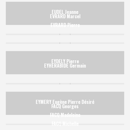
EUDEL Jeanne
EVRARD Marcel
EVRARD Pierre
EYDELY Pierre
EYHERABIDE Germain
EYMERY Eugène Pierre Désiré
FACQ Georges
FACQ Madeleine
FACQ Michelle