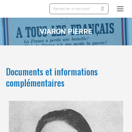
Recherche
:
VIARON PIERRE
Documents et informations
complémentaires