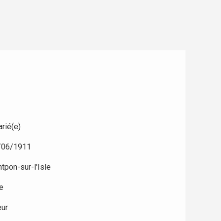
rié(e)
/06/1911
tpon-sur-l'Isle
e
eur