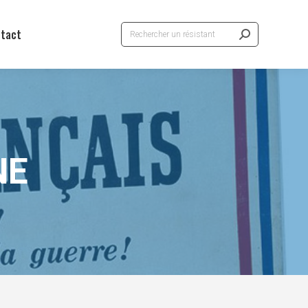
Recherche
tact
:
NE