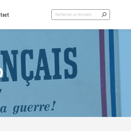
Recherche
tact
:
D